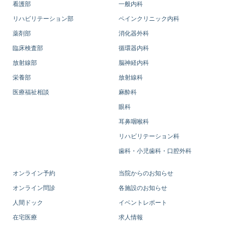
看護部
一般内科
リハビリテーション部
ペインクリニック内科
薬剤部
消化器外科
臨床検査部
循環器内科
放射線部
脳神経内科
栄養部
放射線科
医療福祉相談
麻酔科
眼科
耳鼻咽喉科
リハビリテーション科
歯科・小児歯科・口腔外科
オンライン予約
当院からのお知らせ
オンライン問診
各施設のお知らせ
人間ドック
イベントレポート
在宅医療
求人情報