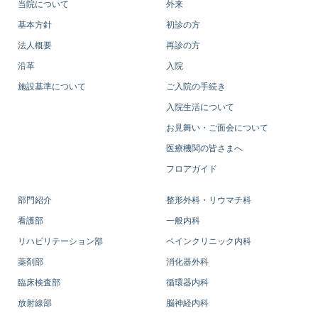
当院について
外来
基本方針
初診の方
法人概要
再診の方
沿革
入院
施設基準について
ご入院の手続き
入院生活について
お見舞い・ご面会について
医療機関の皆さまへ
フロアガイド
部門紹介
整形外科・リウマチ科
看護部
一般内科
リハビリテーション部
ペインクリニック内科
薬剤部
消化器外科
臨床検査部
循環器内科
放射線部
脳神経内科